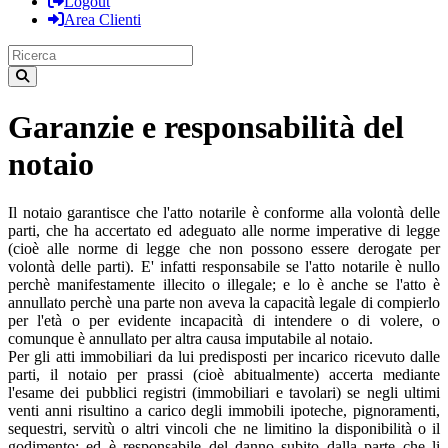
Logout
Area Clienti
Garanzie e responsabilità del
notaio
Il notaio garantisce che l'atto notarile è conforme alla volontà delle
parti, che ha accertato ed adeguato alle norme imperative di legge
(cioè alle norme di legge che non possono essere derogate per
volontà delle parti). E' infatti responsabile se l'atto notarile è nullo
perchè manifestamente illecito o illegale; e lo è anche se l'atto è
annullato perchè una parte non aveva la capacità legale di compierlo
per l'età o per evidente incapacità di intendere o di volere, o
comunque è annullato per altra causa imputabile al notaio.
Per gli atti immobiliari da lui predisposti per incarico ricevuto dalle
parti, il notaio per prassi (cioè abitualmente) accerta mediante
l'esame dei pubblici registri (immobiliari e tavolari) se negli ultimi
venti anni risultino a carico degli immobili ipoteche, pignoramenti,
sequestri, servitù o altri vincoli che ne limitino la disponibilità o il
godimento; ed è responsabile del danno subito dalla parte che li